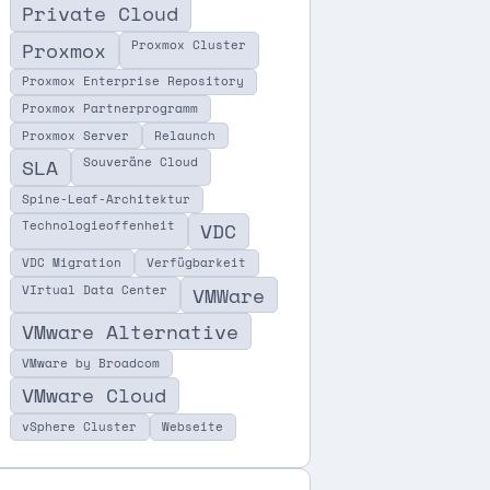
Private Cloud
Proxmox
Proxmox Cluster
Proxmox Enterprise Repository
Proxmox Partnerprogramm
Proxmox Server
Relaunch
SLA
Souveräne Cloud
Spine-Leaf-Architektur
Technologieoffenheit
VDC
VDC Migration
Verfügbarkeit
VIrtual Data Center
VMWare
VMware Alternative
VMware by Broadcom
VMware Cloud
vSphere Cluster
Webseite